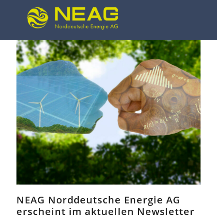
Open
Close
Skip
mobile
mobile
to
menu
menu
content
NEAG Norddeutsche Energie AG
erscheint im aktuellen Newsletter