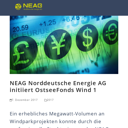
Open
Close
Skip
mobile
mobile
to
menu
menu
content
NEAG Norddeutsche Energie AG
initiiert OstseeFonds Wind 1
7. Dezember 2017
2017
Ein erhebliches Megawatt-Volumen an
Windparkprojekten konnte durch die